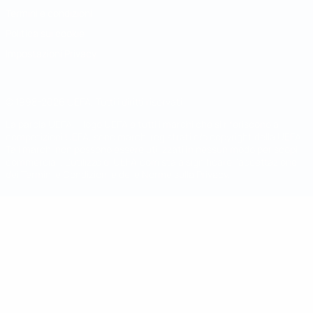
Termini e condizioni
Politica sui cookie
Impostazioni Privacy
© 1998-2026 UEFA. Tutti i diritti riservati
La parola UEFA, il logo UEFA e tutti i marchi che si riferiscono a
competizioni UEFA, sono marchi registrati e/o copyright della UEFA.
Tali marchi non possono essere utilizzati in nessun modo per scopi
commerciali. L'utilizzo di UEFA.com sta a significare l'accettazione
dei Termini e Condizioni e delle Norme sulla Privacy.