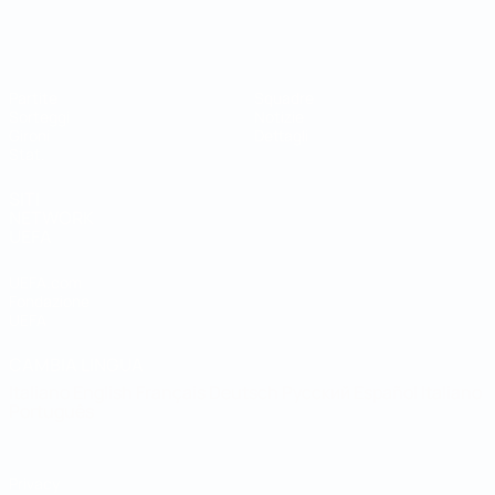
Coppa del Mondo Futsal
Partite
Squadre
Sorteggi
Notizie
Gironi
Dettagli
Stat.
SITI
NETWORK
UEFA
UEFA.com
Fondazione
UEFA
CAMBIA LINGUA
Italiano
English
Français
Deutsch
Русский
Español
Italiano
Português
Privacy