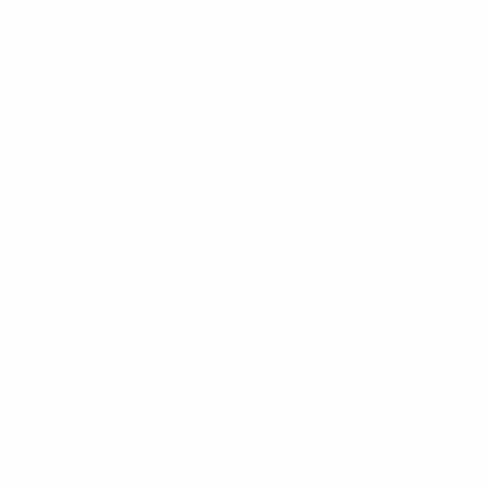
* Sospesa fino a nuovo avviso. <a
href='https://it.uefa.com/insideuefa/mediaservices/media
148df62d7eb6-64dbbd01b1cf-1000--fifa-uefa-
sospendono-nazionali-e-club-russi-da-tutte-le-
competi/'>Altre informazioni</a>