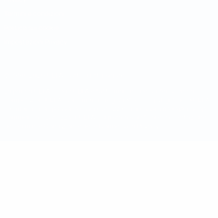
Termini e condizioni
Politica sui cookie
Impostazioni Privacy
© 1998-2026 UEFA. Tutti i diritti riservati
La parola UEFA, il logo UEFA e tutti i marchi che si riferiscono a
competizioni UEFA, sono marchi registrati e/o copyright della UEFA.
Tali marchi non possono essere utilizzati in nessun modo per scopi
commerciali. L'utilizzo di UEFA.com sta a significare l'accettazione
dei Termini e Condizioni e delle Norme sulla Privacy.