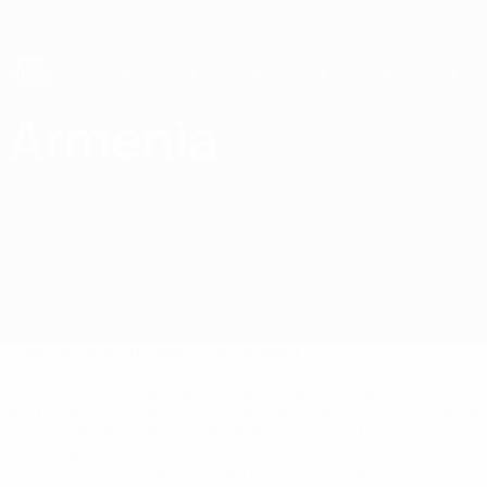
Passa
al
contenuto
principale
Coppa del Mondo Futsal
Armenia
Armenia Coppa del Mondo Futsal 2028
Sommario
Partite
Statistiche
Squadra
* Sospesa fino a nuovo avviso. <a
href='https://it.uefa.com/insideuefa/mediaservices/media
148df62d7eb6-64dbbd01b1cf-1000--fifa-uefa-
sospendono-nazionali-e-club-russi-da-tutte-le-
competi/'>Altre informazioni</a>