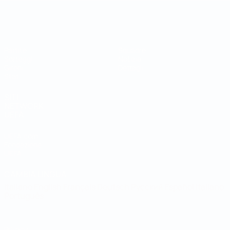
Coppa del Mondo Futsal
Partite
Squadre
Sorteggi
Notizie
Gironi
Dettagli
Stat.
SITI
NETWORK
UEFA
UEFA.com
Fondazione
UEFA
CAMBIA LINGUA
Italiano
English
Français
Deutsch
Русский
Español
Italiano
Português
Privacy