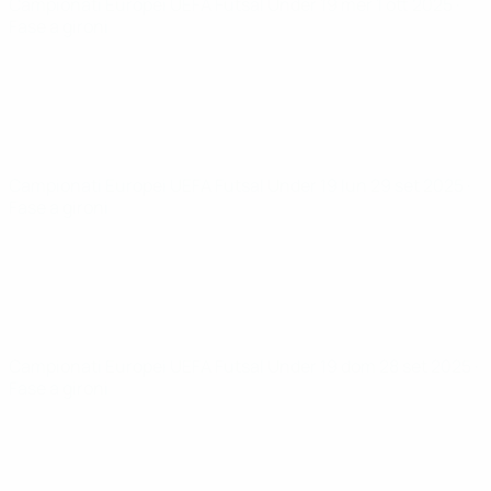
Campionati Europei UEFA Futsal Under 19
mer 1 ott 2025
·
Fase a gironi
Campionati Europei UEFA Futsal Under 19
lun 29 set 2025
·
Fase a gironi
Campionati Europei UEFA Futsal Under 19
dom 28 set 2025
·
Fase a gironi