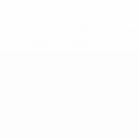
* Sospesa fino a nuovo avviso. <a
href='https://it.uefa.com/insideuefa/mediaservices/media
148df62d7eb6-64dbbd01b1cf-1000--fifa-uefa-
sospendono-nazionali-e-club-russi-da-tutte-le-
competi/'>Altre informazioni</a>
UEFA Futsal EURO Under 19
Partite
Squadre
Gironi
Notizie
Video
Storia
Stat.
Dettagli
SITI
NETWORK
UEFA
UEFA.com
Fondazione