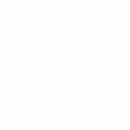
UEFA
CAMBIA LINGUA
Italiano
English
Français
Deutsch
Русский
Español
Italiano
Português
Privacy
Termini e condizioni
Politica sui cookie
Impostazioni Privacy
© 1998-2026 UEFA. Tutti i diritti riservati
La parola UEFA, il logo UEFA e tutti i marchi che si riferiscono a
competizioni UEFA, sono marchi registrati e/o copyright della UEFA.
Tali marchi non possono essere utilizzati in nessun modo per scopi
commerciali. L'utilizzo di UEFA.com sta a significare l'accettazione
dei Termini e Condizioni e delle Norme sulla Privacy.