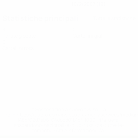
16/2/2007 (19)
Statistiche principali
Tutte le statistiche
3
0
Partite giocate
Cartellini gialli
0
Cartellini rossi
* Sospesa fino a nuovo avviso. <a
href='https://it.uefa.com/insideuefa/mediaservices/media
148df62d7eb6-64dbbd01b1cf-1000--fifa-uefa-
sospendono-nazionali-e-club-russi-da-tutte-le-
competi/'>Altre informazioni</a>