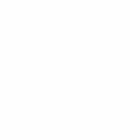
Termini e condizioni
Politica sui cookie
Impostazioni Privacy
© 1998-2026 UEFA. Tutti i diritti riservati
La parola UEFA, il logo UEFA e tutti i marchi che si riferiscono a
competizioni UEFA, sono marchi registrati e/o copyright della UEFA.
Tali marchi non possono essere utilizzati in nessun modo per scopi
commerciali. L'utilizzo di UEFA.com sta a significare l'accettazione
dei Termini e Condizioni e delle Norme sulla Privacy.