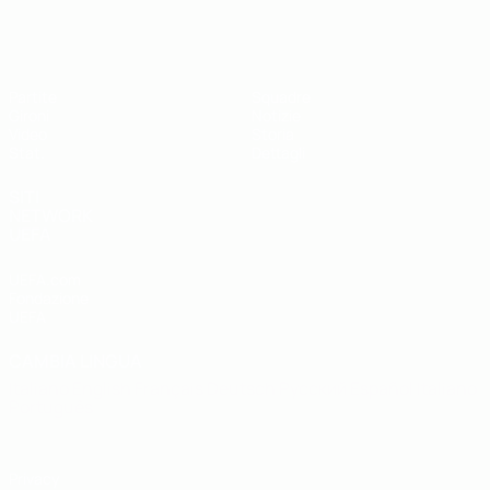
UEFA Futsal EURO Under 19
Partite
Squadre
Gironi
Notizie
Video
Storia
Stat.
Dettagli
SITI
NETWORK
UEFA
UEFA.com
Fondazione
UEFA
CAMBIA LINGUA
Italiano
English
Français
Deutsch
Русский
Español
Italiano
Português
Privacy