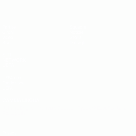
UEFA Futsal EURO Under 19
Partite
Squadre
Gironi
Notizie
Video
Storia
Stat.
Dettagli
SITI
NETWORK
UEFA
UEFA.com
Fondazione
UEFA
CAMBIA LINGUA
Italiano
English
Français
Deutsch
Русский
Español
Italiano
Português
Privacy