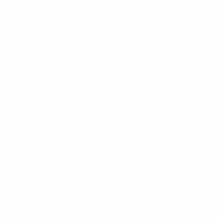
Termini e condizioni
Politica sui cookie
Impostazioni Privacy
© 1998-2026 UEFA. Tutti i diritti riservati
La parola UEFA, il logo UEFA e tutti i marchi che si riferiscono a
competizioni UEFA, sono marchi registrati e/o copyright della UEFA.
Tali marchi non possono essere utilizzati in nessun modo per scopi
commerciali. L'utilizzo di UEFA.com sta a significare l'accettazione
dei Termini e Condizioni e delle Norme sulla Privacy.