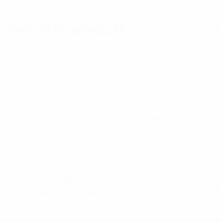
01/3/2007 (19)
Statistiche principali
Tutte le statistiche
3
40
Partite giocate
Minuti giocati
13,34 media a partita
1
12
Gol
Tiri totali
0,34 media a partita
4 media a partita
0
1
Assist
Cartellini gialli
0,34 media a partita
0
Cartellini rossi
* Sospesa fino a nuovo avviso. <a
href='https://it.uefa.com/insideuefa/mediaservices/media
148df62d7eb6-64dbbd01b1cf-1000--fifa-uefa-
sospendono-nazionali-e-club-russi-da-tutte-le-
competi/'>Altre informazioni</a>