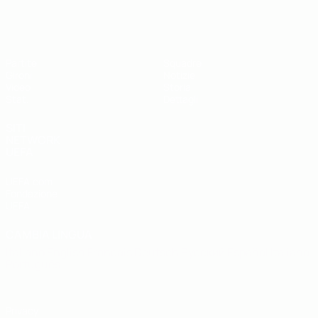
UEFA Futsal EURO Under 19
Partite
Squadre
Gironi
Notizie
Video
Storia
Stat.
Dettagli
SITI
NETWORK
UEFA
UEFA.com
Fondazione
UEFA
CAMBIA LINGUA
Italiano
English
Français
Deutsch
Русский
Español
Italiano
Português
Privacy