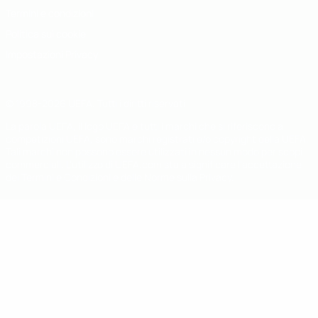
Termini e condizioni
Politica sui cookie
Impostazioni Privacy
© 1998-2026 UEFA. Tutti i diritti riservati
La parola UEFA, il logo UEFA e tutti i marchi che si riferiscono a
competizioni UEFA, sono marchi registrati e/o copyright della UEFA.
Tali marchi non possono essere utilizzati in nessun modo per scopi
commerciali. L'utilizzo di UEFA.com sta a significare l'accettazione
dei Termini e Condizioni e delle Norme sulla Privacy.