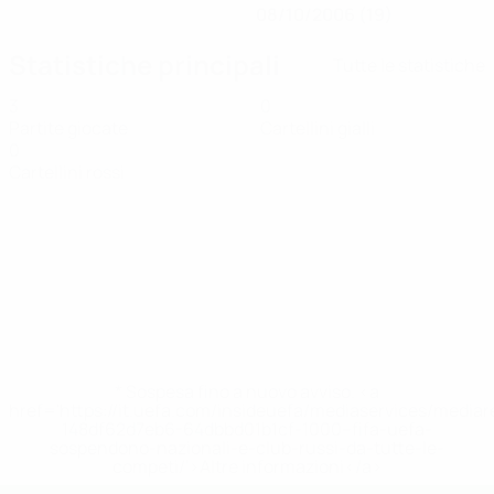
08/10/2006 (19)
Statistiche principali
Tutte le statistiche
3
0
Partite giocate
Cartellini gialli
0
Cartellini rossi
* Sospesa fino a nuovo avviso. <a
href='https://it.uefa.com/insideuefa/mediaservices/media
148df62d7eb6-64dbbd01b1cf-1000--fifa-uefa-
sospendono-nazionali-e-club-russi-da-tutte-le-
competi/'>Altre informazioni</a>