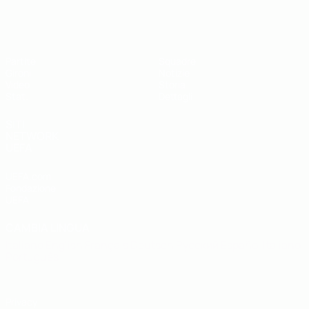
UEFA Futsal EURO Under 19
Partite
Squadre
Gironi
Notizie
Video
Storia
Stat.
Dettagli
SITI
NETWORK
UEFA
UEFA.com
Fondazione
UEFA
CAMBIA LINGUA
Italiano
English
Français
Deutsch
Русский
Español
Italiano
Português
Privacy