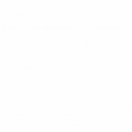
DATA DI NASCITA
28/7/2006 (20)
Statistiche principali
Tutte le statistiche
3
80
Partite giocate
Minuti giocati
26,67 media a partita
3
1
Gol
Cartellini gialli
1 media a partita
0,34 media a partita
0
Cartellini rossi
* Sospesa fino a nuovo avviso. <a
href='https://it.uefa.com/insideuefa/mediaservices/media
148df62d7eb6-64dbbd01b1cf-1000--fifa-uefa-
sospendono-nazionali-e-club-russi-da-tutte-le-
competi/'>Altre informazioni</a>