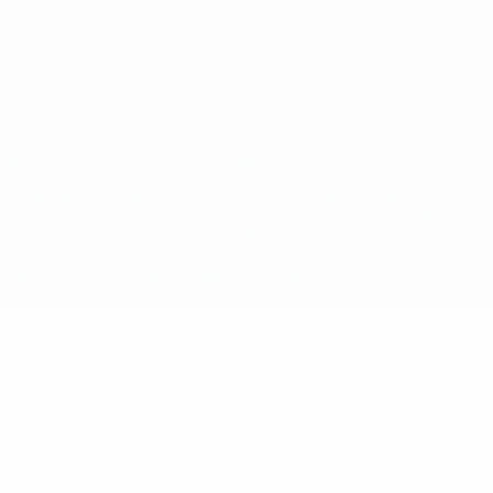
Termini e condizioni
Politica sui cookie
Impostazioni Privacy
© 1998-2026 UEFA. Tutti i diritti riservati
La parola UEFA, il logo UEFA e tutti i marchi che si riferiscono a
competizioni UEFA, sono marchi registrati e/o copyright della UEFA.
Tali marchi non possono essere utilizzati in nessun modo per scopi
commerciali. L'utilizzo di UEFA.com sta a significare l'accettazione
dei Termini e Condizioni e delle Norme sulla Privacy.