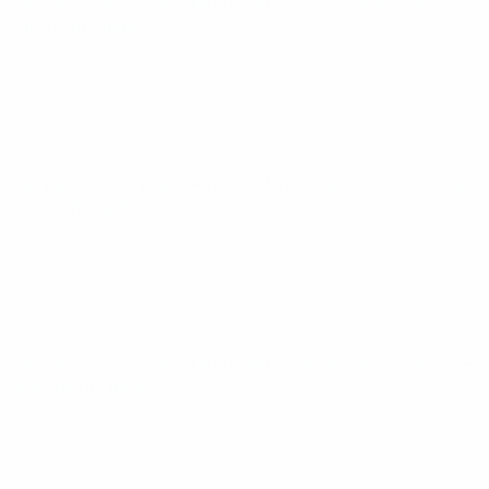
Campionati Europei UEFA Futsal Under 19
sab 29 mar 2025
·
Turno Principale
Campionati Europei UEFA Futsal Under 19
gio 27 mar 2025
·
Turno Principale
Campionati Europei UEFA Futsal Under 19
mer 26 mar 2025
· Turno Principale