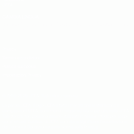
UEFA
CAMBIA LINGUA
Italiano
English
Français
Deutsch
Русский
Español
Italiano
Português
Privacy
Termini e condizioni
Politica sui cookie
Impostazioni Privacy
© 1998-2026 UEFA. Tutti i diritti riservati
La parola UEFA, il logo UEFA e tutti i marchi che si riferiscono a
competizioni UEFA, sono marchi registrati e/o copyright della UEFA.
Tali marchi non possono essere utilizzati in nessun modo per scopi
commerciali. L'utilizzo di UEFA.com sta a significare l'accettazione
dei Termini e Condizioni e delle Norme sulla Privacy.