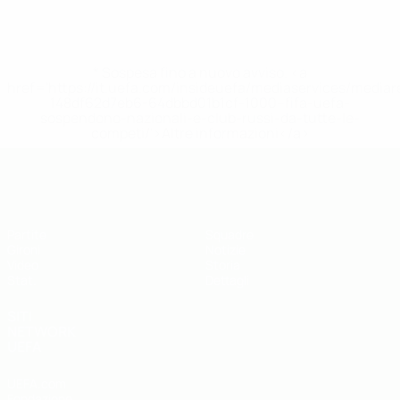
* Sospesa fino a nuovo avviso. <a
href='https://it.uefa.com/insideuefa/mediaservices/media
148df62d7eb6-64dbbd01b1cf-1000--fifa-uefa-
sospendono-nazionali-e-club-russi-da-tutte-le-
competi/'>Altre informazioni</a>
UEFA Futsal EURO Under 19
Partite
Squadre
Gironi
Notizie
Video
Storia
Stat.
Dettagli
SITI
NETWORK
UEFA
UEFA.com
Fondazione