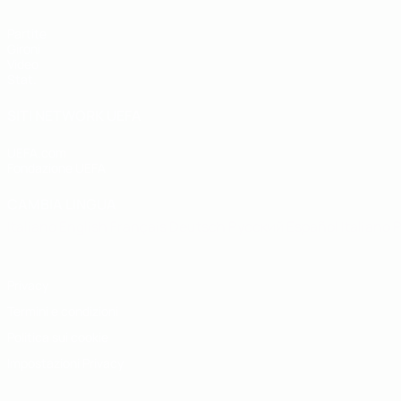
Partite
Gironi
Video
Stat.
SITI NETWORK UEFA
UEFA.com
Fondazione UEFA
CAMBIA LINGUA
Italiano
English
Français
Deutsch
Русский
Español
Italiano
P
Privacy
Termini e condizioni
Politica sui cookie
Impostazioni Privacy