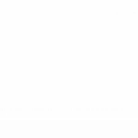
Tutte le statistiche
148df62d7eb6-64dbbd01b1cf-1000--fifa-uefa-sospendono-
</a>