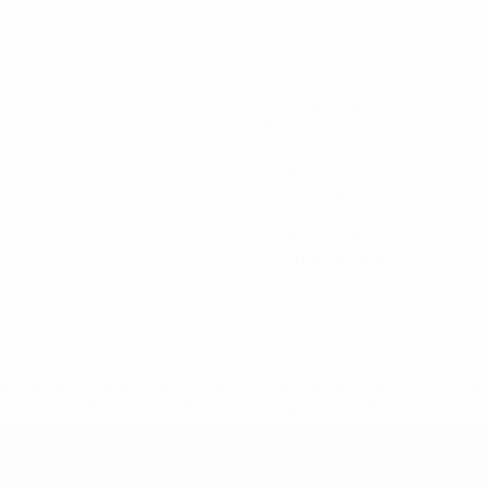
80
Minuti giocati
26,67 media a partita
9
Tiri totali
3 media a partita
1
Cartellini gialli
0,34 media a partita
efa.com/insideuefa/mediaservices/mediareleases/news/0272-
ionali-e-club-russi-da-tutte-le-competi/'>Altre informazioni