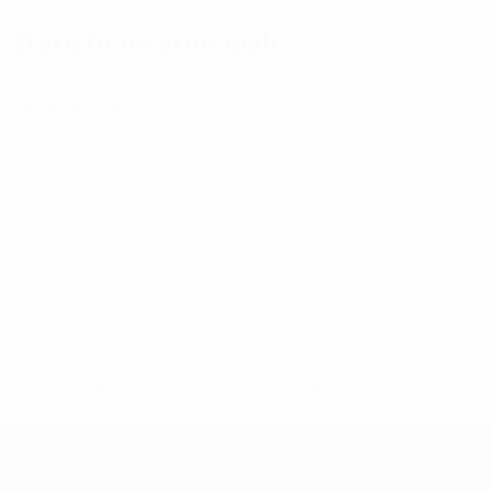
Statistiche principali
3
Partite giocate
0
Gol
0
Assist
0
Cartellini rossi
* Sospesa fino a nuovo avviso. <a href='https://it.u
naz
UEFA Futsal EURO Under 19