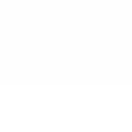
Termini e condizioni
Politica sui cookie
Impostazioni Privacy
© 1998-2026 UEFA. Tutti i diritti riservati
La parola UEFA, il logo UEFA e tutti i marchi che si riferiscono a
competizioni UEFA, sono marchi registrati e/o copyright della UEFA.
Tali marchi non possono essere utilizzati in nessun modo per scopi
commerciali. L'utilizzo di UEFA.com sta a significare l'accettazione
dei Termini e Condizioni e delle Norme sulla Privacy.