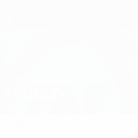
Passa
al
contenuto
principale
UEFA Futsal EURO Under 19
JOSÉ GABRIEL
José Gabriel Angulo Stat. 2025
ANGULO
Andorra
Sommario
Statistiche
Partite
Difensore
8
RUOLO
NUMERO IN NAZIONALE
Andorra
PAESE
DATA DI NASCITA