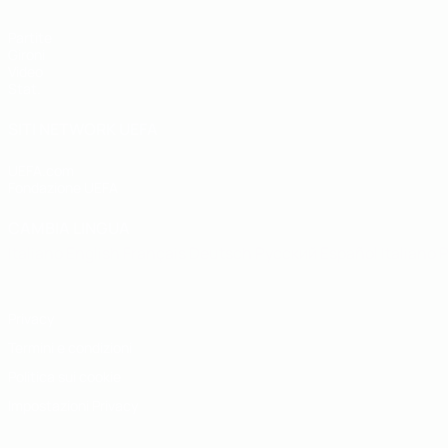
Partite
Gironi
Video
Stat.
SITI NETWORK UEFA
UEFA.com
Fondazione UEFA
CAMBIA LINGUA
Italiano
English
Français
Deutsch
Русский
Español
Italiano
P
Privacy
Termini e condizioni
Politica sui cookie
Impostazioni Privacy