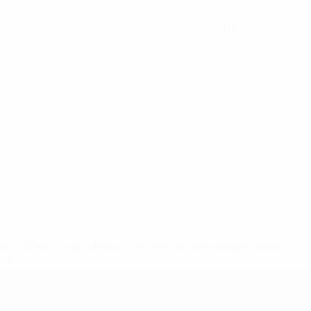
Tutte le statistiche
148df62d7eb6-64dbbd01b1cf-1000--fifa-uefa-sospendono-
</a>