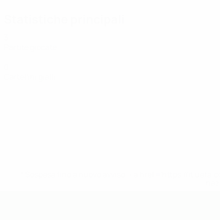
Statistiche principali
3
Partite giocate
0
Cartellini gialli
* Sospesa fino a nuovo avviso. <a href='https://it.u
naz
UEFA Futsal EURO Under 19