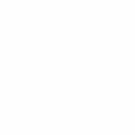
6
Tiri totali
2 media a partita
0
Cartellini rossi
efa.com/insideuefa/mediaservices/mediareleases/news/0272-
ionali-e-club-russi-da-tutte-le-competi/'>Altre informazioni