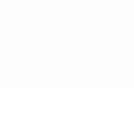
Termini e condizioni
Politica sui cookie
Impostazioni Privacy
© 1998-2026 UEFA. Tutti i diritti riservati
La parola UEFA, il logo UEFA e tutti i marchi che si riferiscono a
competizioni UEFA, sono marchi registrati e/o copyright della UEFA.
Tali marchi non possono essere utilizzati in nessun modo per scopi
commerciali. L'utilizzo di UEFA.com sta a significare l'accettazione
dei Termini e Condizioni e delle Norme sulla Privacy.