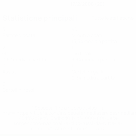
17/2/2006 (20)
Statistiche principali
Tutte le statistiche
3
40
Partite giocate
Minuti giocati
13,34 media a partita
2
10
Gol
Tiri totali
0,67 media a partita
3,34 media a partita
0
1
Assist
Cartellini gialli
0,34 media a partita
0
Cartellini rossi
* Sospesa fino a nuovo avviso. <a
href='https://it.uefa.com/insideuefa/mediaservices/media
148df62d7eb6-64dbbd01b1cf-1000--fifa-uefa-
sospendono-nazionali-e-club-russi-da-tutte-le-
competi/'>Altre informazioni</a>