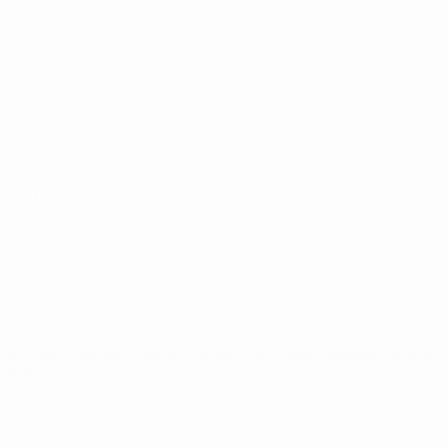
UEFA Futsal EURO Under 19
Partite
Squadre
Gironi
Notizie
Video
Storia
Stat.
Dettagli
SITI
NETWORK
UEFA
UEFA.com
Fondazione
UEFA
CAMBIA LINGUA
Italiano
English
Français
Deutsch
Русский
Español
Italiano
Português
Privacy