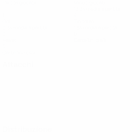
Partite giocate
Minuti giocati
13,34 media a partita
1
4
Gol
Tiri totali
0,34 media a partita
1,34 media a partita
0
0
Assist
Cartellini gialli
0
Cartellini rossi
Attacchi
Distribuzione