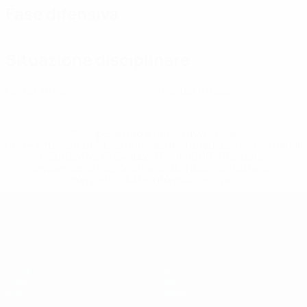
Fase difensiva
Situazione disciplinare
0
0
Cartellini gialli
Cartellini rossi
* Sospesa fino a nuovo avviso. <a
href='https://it.uefa.com/insideuefa/mediaservices/media
148df62d7eb6-64dbbd01b1cf-1000--fifa-uefa-
sospendono-nazionali-e-club-russi-da-tutte-le-
competi/'>Altre informazioni</a>
UEFA Futsal EURO Under 19
Partite
Squadre
Gironi
Notizie
Video
Storia
Stat.
Dettagli