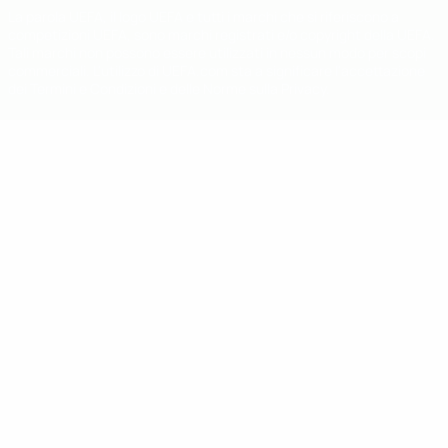
La parola UEFA, il logo UEFA e tutti i marchi che si riferiscono a
competizioni UEFA, sono marchi registrati e/o copyright della UEFA.
Tali marchi non possono essere utilizzati in nessun modo per scopi
commerciali. L'utilizzo di UEFA.com sta a significare l'accettazione
dei Termini e Condizioni e delle Norme sulla Privacy.