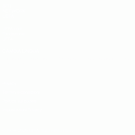
SITI
NETWORK
UEFA
UEFA.com
Fondazione
UEFA
CAMBIA LINGUA
Italiano
English
Français
Deutsch
Русский
Español
Italiano
Português
Privacy
Termini e condizioni
Politica sui cookie
Impostazioni Privacy
© 1998-2026 UEFA. Tutti i diritti riservati