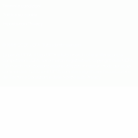
Termini e condizioni
Politica sui cookie
Impostazioni Privacy
© 1998-2026 UEFA. Tutti i diritti riservati
La parola UEFA, il logo UEFA e tutti i marchi che si riferiscono a
competizioni UEFA, sono marchi registrati e/o copyright della UEFA.
Tali marchi non possono essere utilizzati in nessun modo per scopi
commerciali. L'utilizzo di UEFA.com sta a significare l'accettazione
dei Termini e Condizioni e delle Norme sulla Privacy.