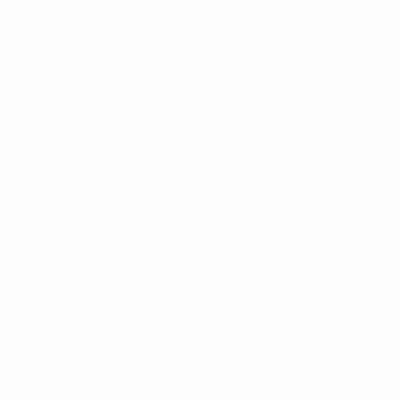
UEFA Futsal EURO Under 19
Partite
Squadre
Gironi
Notizie
Video
Storia
Stat.
Dettagli
SITI
NETWORK
UEFA
UEFA.com
Fondazione
UEFA
CAMBIA LINGUA
Italiano
English
Français
Deutsch
Русский
Español
Italiano
Português
Privacy