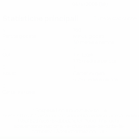
04/4/2008 (18)
Statistiche principali
Tutte le statistiche
4
160
Partite giocate
Minuti giocati
40 media a partita
0
7
Gol
Tiri totali
1,75 media a partita
0
1
Assist
Cartellini gialli
0,25 media a partita
0
Cartellini rossi
* Sospesa fino a nuovo avviso. <a
href='https://it.uefa.com/insideuefa/mediaservices/media
148df62d7eb6-64dbbd01b1cf-1000--fifa-uefa-
sospendono-nazionali-e-club-russi-da-tutte-le-
competi/'>Altre informazioni</a>