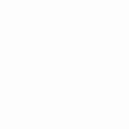
Partite giocate
Cartellini gialli
0
Cartellini rossi
Distribuzione
Situazione disciplinare
0
0
Cartellini gialli
Cartellini rossi
* Sospesa fino a nuovo avviso. <a
href='https://it.uefa.com/insideuefa/mediaservices/media
148df62d7eb6-64dbbd01b1cf-1000--fifa-uefa-
sospendono-nazionali-e-club-russi-da-tutte-le-
competi/'>Altre informazioni</a>