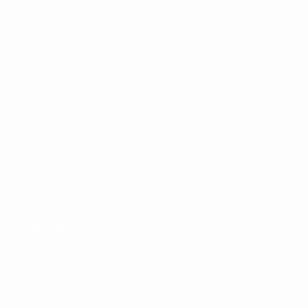
UEFA Futsal EURO Under 19
Partite
Squadre
Gironi
Notizie
Video
Storia
Stat.
Dettagli
SITI
NETWORK
UEFA
UEFA.com
Fondazione
UEFA
CAMBIA LINGUA
Italiano
English
Français
Deutsch
Русский
Español
Italiano
Português
Privacy