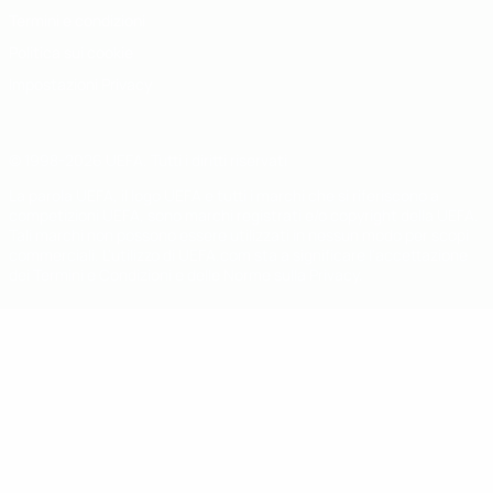
Termini e condizioni
Politica sui cookie
Impostazioni Privacy
© 1998-2026 UEFA. Tutti i diritti riservati
La parola UEFA, il logo UEFA e tutti i marchi che si riferiscono a
competizioni UEFA, sono marchi registrati e/o copyright della UEFA.
Tali marchi non possono essere utilizzati in nessun modo per scopi
commerciali. L'utilizzo di UEFA.com sta a significare l'accettazione
dei Termini e Condizioni e delle Norme sulla Privacy.