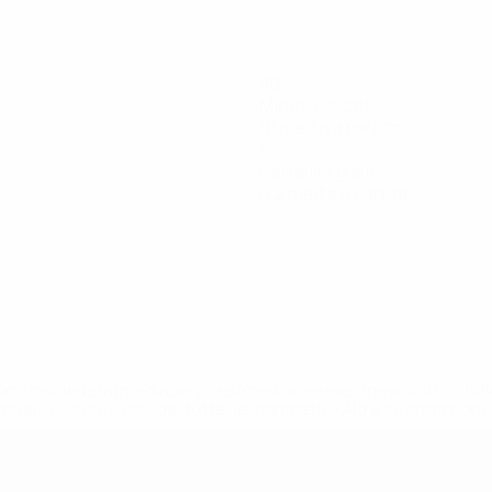
80
Minuti giocati
16 media a partita
1
Cartellini gialli
0,2 media a partita
efa.com/insideuefa/mediaservices/mediareleases/news/0272-
ionali-e-club-russi-da-tutte-le-competi/'>Altre informazioni