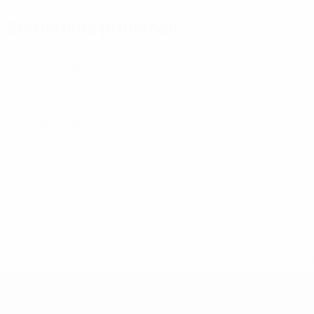
Statistiche principali
5
Partite giocate
1
Gol
0,2 media a partita
0
Cartellini rossi
* Sospesa fino a nuovo avviso. <a href='https://it.u
naz
UEFA Futsal EURO Under 19