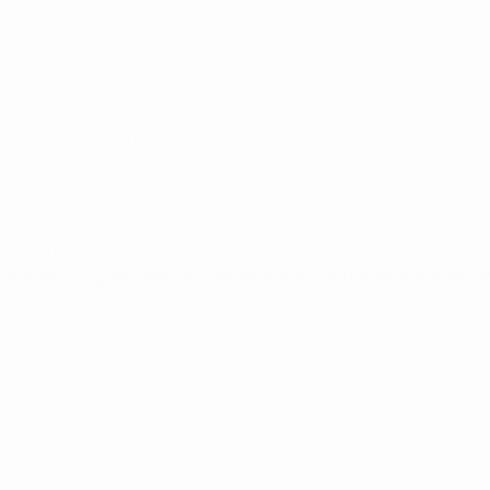
Partite
Gironi
Video
Stat.
SITI NETWORK UEFA
UEFA.com
Fondazione UEFA
CAMBIA LINGUA
Italiano
English
Français
Deutsch
Русский
Español
Italiano
P
Privacy
Termini e condizioni
Politica sui cookie
Impostazioni Privacy