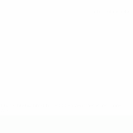
Tutte le statistiche
148df62d7eb6-64dbbd01b1cf-1000--fifa-uefa-sospendono-
</a>