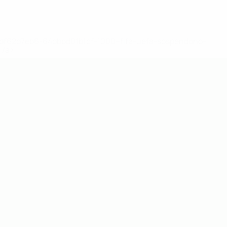
148df62d7eb6-64dbbd01b1cf-1000--fifa-uefa-sospendono-
</a>