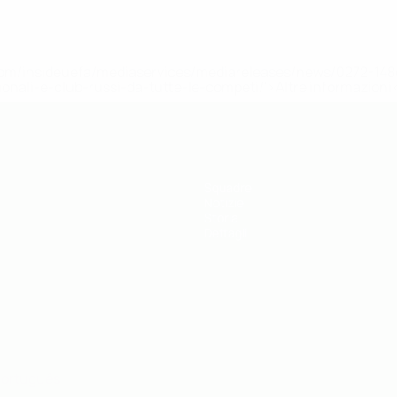
efa.com/insideuefa/mediaservices/mediareleases/news/0272-
ionali-e-club-russi-da-tutte-le-competi/'>Altre informazioni
Squadre
Notizie
Storia
Dettagli
ortuguês