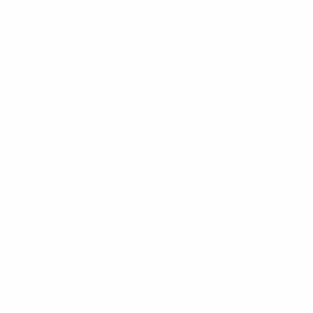
Campionati Europei UEFA Futsal Under 19
sab 25 gen 2025
· 
Campionati Europei UEFA Futsal Under 19
gio 23 gen 2025
· 
Campionati Europei UEFA Futsal Under 19
mer 22 gen 2025
·