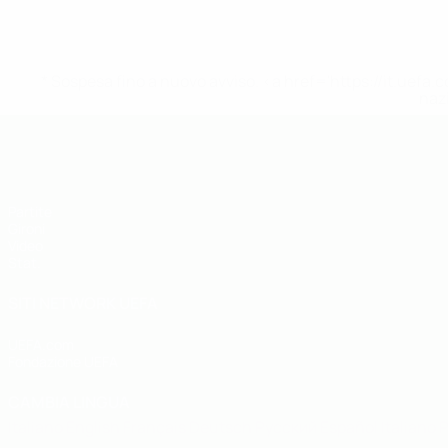
* Sospesa fino a nuovo avviso. <a href='https://it.u
naz
UEFA Futsal EURO Under 19
Partite
Gironi
Video
Stat.
SITI NETWORK UEFA
UEFA.com
Fondazione UEFA
CAMBIA LINGUA
Italiano
English
Français
Deutsch
Русский
Español
Italiano
P