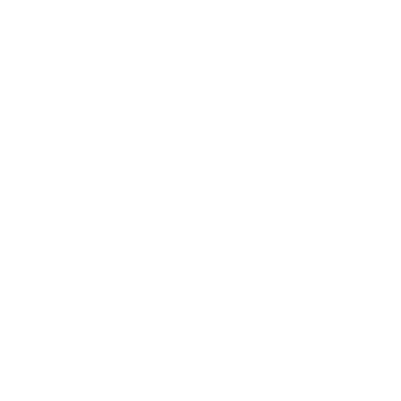
Termini e condizioni
Politica sui cookie
Impostazioni Privacy
© 1998-2026 UEFA. Tutti i diritti riservati
La parola UEFA, il logo UEFA e tutti i marchi che si riferiscono a
competizioni UEFA, sono marchi registrati e/o copyright della UEFA.
Tali marchi non possono essere utilizzati in nessun modo per scopi
commerciali. L'utilizzo di UEFA.com sta a significare l'accettazione
dei Termini e Condizioni e delle Norme sulla Privacy.