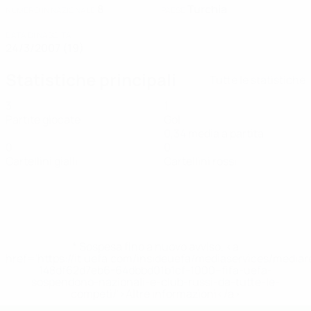
8
Turchia
NUMERO IN NAZIONALE
PAESE
DATA DI NASCITA
24/3/2007 (19)
Statistiche principali
Tutte le statistiche
3
1
Partite giocate
Gol
0,34 media a partita
0
0
Cartellini gialli
Cartellini rossi
* Sospesa fino a nuovo avviso. <a
href='https://it.uefa.com/insideuefa/mediaservices/media
148df62d7eb6-64dbbd01b1cf-1000--fifa-uefa-
sospendono-nazionali-e-club-russi-da-tutte-le-
competi/'>Altre informazioni</a>