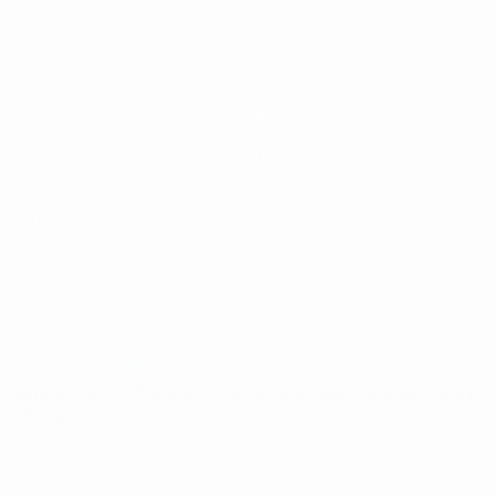
UEFA Futsal EURO Under 19
Partite
Squadre
Gironi
Notizie
Video
Storia
Stat.
Dettagli
SITI
NETWORK
UEFA
UEFA.com
Fondazione
UEFA
CAMBIA LINGUA
Italiano
English
Français
Deutsch
Русский
Español
Italiano
Português
Privacy