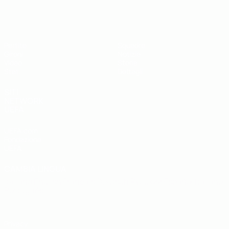
UEFA Futsal EURO Under 19
Partite
Squadre
Gironi
Notizie
Video
Storia
Stat.
Dettagli
SITI
NETWORK
UEFA
UEFA.com
Fondazione
UEFA
CAMBIA LINGUA
Italiano
English
Français
Deutsch
Русский
Español
Italiano
Português
Privacy