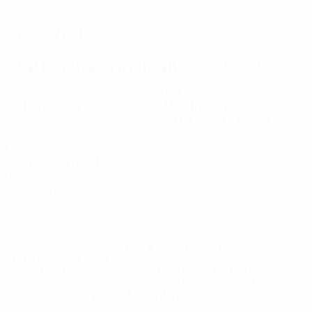
DATA DI NASCITA
07/3/2007 (19)
Statistiche principali
Tutte le statistiche
3
119
Partite giocate
Minuti giocati
39,67 media a partita
1
0
Gol
Cartellini gialli
0,34 media a partita
0
Cartellini rossi
* Sospesa fino a nuovo avviso. <a
href='https://it.uefa.com/insideuefa/mediaservices/media
148df62d7eb6-64dbbd01b1cf-1000--fifa-uefa-
sospendono-nazionali-e-club-russi-da-tutte-le-
competi/'>Altre informazioni</a>