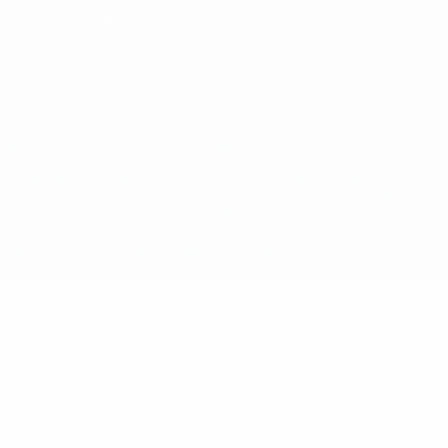
Termini e condizioni
Politica sui cookie
Impostazioni Privacy
© 1998-2026 UEFA. Tutti i diritti riservati
La parola UEFA, il logo UEFA e tutti i marchi che si riferiscono a
competizioni UEFA, sono marchi registrati e/o copyright della UEFA.
Tali marchi non possono essere utilizzati in nessun modo per scopi
commerciali. L'utilizzo di UEFA.com sta a significare l'accettazione
dei Termini e Condizioni e delle Norme sulla Privacy.