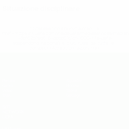
Situazione disciplinare
* Sospesa fino a nuovo avviso. <a
href='https://it.uefa.com/insideuefa/mediaservices/media
148df62d7eb6-64dbbd01b1cf-1000--fifa-uefa-
sospendono-nazionali-e-club-russi-da-tutte-le-
competi/'>Altre informazioni</a>
UEFA Futsal EURO Under 19
Partite
Squadre
Gironi
Notizie
Video
Storia
Stat.
Dettagli
SITI
NETWORK
UEFA
UEFA.com