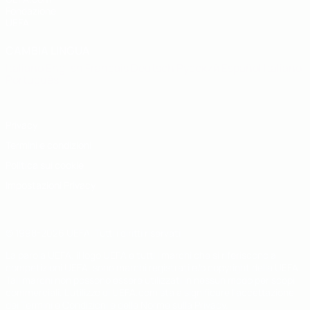
Fondazione
UEFA
CAMBIA LINGUA
Italiano
English
Français
Deutsch
Русский
Español
Italiano
Português
Privacy
Termini e condizioni
Politica sui cookie
Impostazioni Privacy
© 1998-2026 UEFA. Tutti i diritti riservati
La parola UEFA, il logo UEFA e tutti i marchi che si riferiscono a
competizioni UEFA, sono marchi registrati e/o copyright della UEFA.
Tali marchi non possono essere utilizzati in nessun modo per scopi
commerciali. L'utilizzo di UEFA.com sta a significare l'accettazione
dei Termini e Condizioni e delle Norme sulla Privacy.