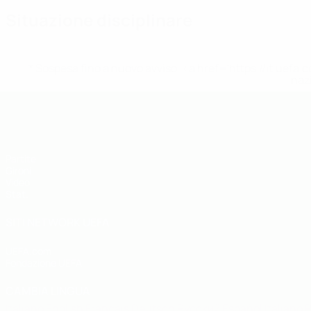
Situazione disciplinare
* Sospesa fino a nuovo avviso. <a href='https://it.u
naz
UEFA Futsal EURO Under 19
Partite
Gironi
Video
Stat.
SITI NETWORK UEFA
UEFA.com
Fondazione UEFA
CAMBIA LINGUA
Italiano
English
Français
Deutsch
Русский
Español
Italiano
P