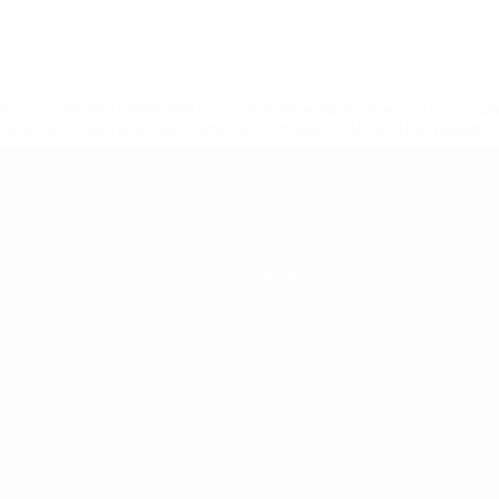
efa.com/insideuefa/mediaservices/mediareleases/news/0272-
ionali-e-club-russi-da-tutte-le-competi/'>Altre informazioni
Squadre
Notizie
Storia
Dettagli
ortuguês