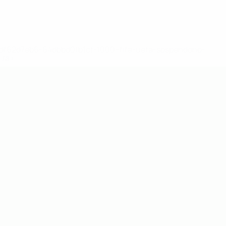
148df62d7eb6-64dbbd01b1cf-1000--fifa-uefa-sospendono-
</a>