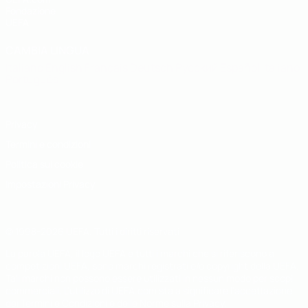
Fondazione
UEFA
CAMBIA LINGUA
Italiano
English
Français
Deutsch
Русский
Español
Italiano
Português
Privacy
Termini e condizioni
Politica sui cookie
Impostazioni Privacy
© 1998-2026 UEFA. Tutti i diritti riservati
La parola UEFA, il logo UEFA e tutti i marchi che si riferiscono a
competizioni UEFA, sono marchi registrati e/o copyright della UEFA.
Tali marchi non possono essere utilizzati in nessun modo per scopi
commerciali. L'utilizzo di UEFA.com sta a significare l'accettazione
dei Termini e Condizioni e delle Norme sulla Privacy.