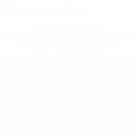
Situazione disciplinare
* Sospesa fino a nuovo avviso. <a
href='https://it.uefa.com/insideuefa/mediaservices/media
148df62d7eb6-64dbbd01b1cf-1000--fifa-uefa-
sospendono-nazionali-e-club-russi-da-tutte-le-
competi/'>Altre informazioni</a>
UEFA Futsal EURO Under 19
Partite
Squadre
Gironi
Notizie
Video
Storia
Stat.
Dettagli
SITI
NETWORK
UEFA
UEFA.com