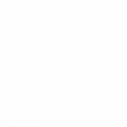
TUR
20
3
11
Hulusi Ceylan
12
TUR
17
3
-
Difensori
Età
MG
G
Deniz Albayrak
2
TUR
19
3
-
Egemen Kazanci
3
TUR
19
3
-
Ensar Tivsiz
4
TUR
19
3
-
Ahmet Köksal
5
TUR
19
3
1
Recep Inanç
6
TUR
20
3
-
Emin Doğan
11
TUR
20
3
1
Tuncay Soyak
13
TUR
19
3
-
Talha Akkaya
14
TUR
18
3
-
Attaccanti