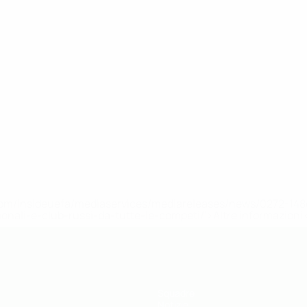
efa.com/insideuefa/mediaservices/mediareleases/news/0272-
ionali-e-club-russi-da-tutte-le-competi/'>Altre informazioni
Squadre
Notizie