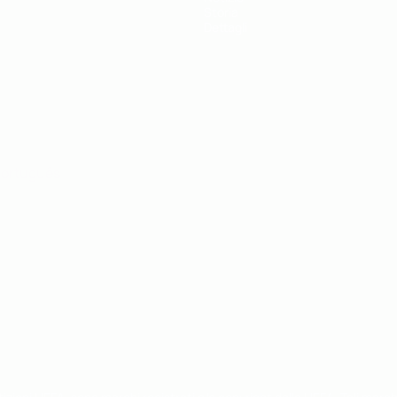
Storia
Dettagli
ortuguês