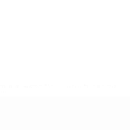
148df62d7eb6-64dbbd01b1cf-1000--fifa-uefa-sospendono-
</a>