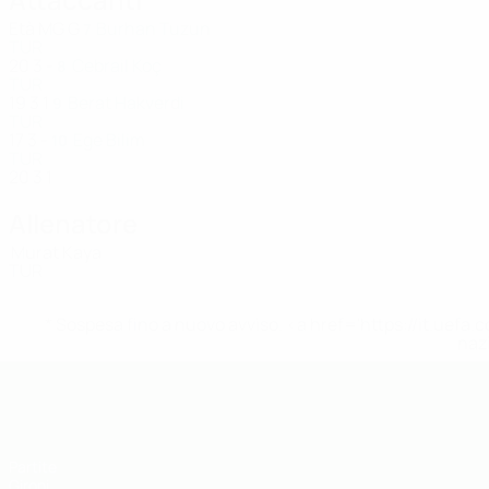
Età
MG
G
Burhan Tuzun
7
TUR
20
3
-
Cebrail Koç
8
TUR
19
3
1
Berat Hakverdi
9
TUR
17
3
-
Ege Bilim
10
TUR
20
3
1
Allenatore
Murat Kaya
TUR
* Sospesa fino a nuovo avviso. <a href='https://it.u
naz
UEFA Futsal EURO Under 19
Partite
Gironi