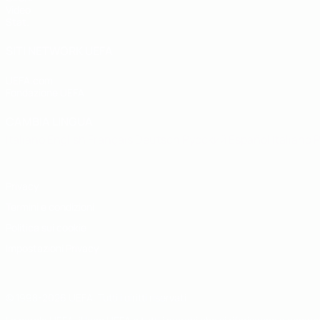
Video
Stat.
SITI NETWORK UEFA
UEFA.com
Fondazione UEFA
CAMBIA LINGUA
Italiano
English
Français
Deutsch
Русский
Español
Italiano
P
Privacy
Termini e condizioni
Politica sui cookie
Impostazioni Privacy
© 1998-2026 UEFA. Tutti i diritti riservati