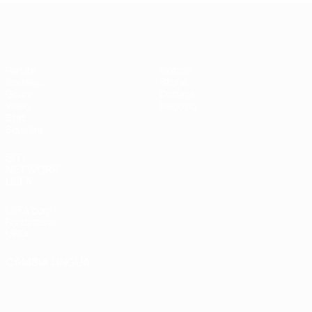
EURO Futsal
Partite
Notizie
Sorteggi
Storia
Gironi
Dettagli
Video
Negozio
Stat.
Squadre
SITI
NETWORK
UEFA
UEFA.com
Fondazione
UEFA
CAMBIA LINGUA
Italiano
English
Français
Deutsch
Русский
Español
Italiano
Português