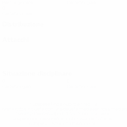
Partite giocate
Cartellini gialli
0
Cartellini rossi
Distribuzione
Attacchi
Situazione disciplinare
0
0
Cartellini gialli
Cartellini rossi
* Sospesa fino a nuovo avviso. <a
href='https://it.uefa.com/insideuefa/mediaservices/media
148df62d7eb6-64dbbd01b1cf-1000--fifa-uefa-
sospendono-nazionali-e-club-russi-da-tutte-le-
competi/'>Altre informazioni</a>