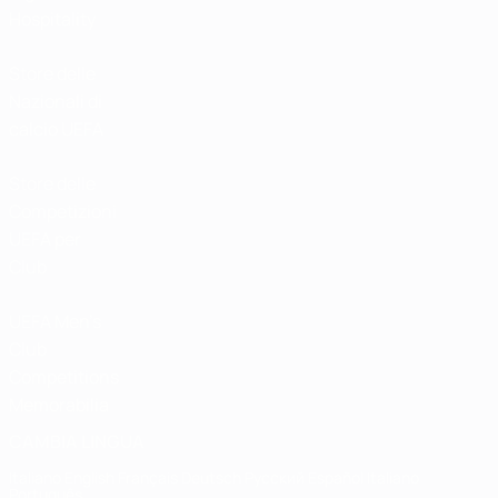
Hospitality
Store delle
Nazionali di
calcio UEFA
Store delle
Competizioni
UEFA per
Club
UEFA Men's
Club
Competitions
Memorabilia
CAMBIA LINGUA
Italiano
English
Français
Deutsch
Русский
Español
Italiano
Português