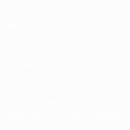
UEFA.com
Fondazione
UEFA
CAMBIA LINGUA
Italiano
English
Français
Deutsch
Русский
Español
Italiano
Português
Privacy
Termini e condizioni
Politica sui cookie
Impostazioni Privacy
© 1998-2026 UEFA. Tutti i diritti riservati
La parola UEFA, il logo UEFA e tutti i marchi che si riferiscono a
competizioni UEFA, sono marchi registrati e/o copyright della UEFA.
Tali marchi non possono essere utilizzati in nessun modo per scopi
commerciali. L'utilizzo di UEFA.com sta a significare l'accettazione