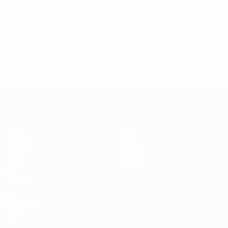
* Sospesa fino a nuovo avviso. <a
href='https://it.uefa.com/insideuefa/mediaservices/media
148df62d7eb6-64dbbd01b1cf-1000--fifa-uefa-
sospendono-nazionali-e-club-russi-da-tutte-le-
competi/'>Altre informazioni</a>
EURO Futsal
Partite
Notizie
Sorteggi
Storia
Gironi
Dettagli
Video
Negozio
Stat.
Squadre
SITI
NETWORK
UEFA