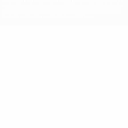
competizioni UEFA, sono marchi registrati e/o copyright della UEFA.
Tali marchi non possono essere utilizzati in nessun modo per scopi
commerciali. L'utilizzo di UEFA.com sta a significare l'accettazione
dei Termini e Condizioni e delle Norme sulla Privacy.