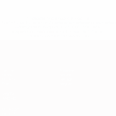
* Sospesa fino a nuovo avviso. <a
href='https://it.uefa.com/insideuefa/mediaservices/media
148df62d7eb6-64dbbd01b1cf-1000--fifa-uefa-
sospendono-nazionali-e-club-russi-da-tutte-le-
competi/'>Altre informazioni</a>
Qualificazioni Europee
Partite
Squadre
Gironi
Notizie
UEFA.tv
Dettagli
Stat.
Negozio
VISITA
ANCHE
UEFA.com
La UEFA