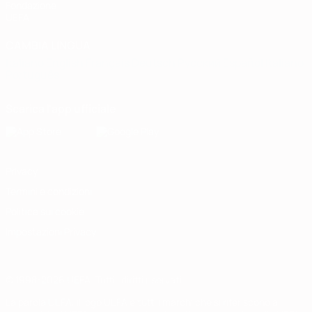
Fondazione
UEFA
CAMBIA LINGUA
Italiano
English
Français
Deutsch
Русский
Español
Italiano
Português
Scarica l'app ufficiale
Privacy
Termini e condizioni
Politica sui cookie
Impostazioni Privacy
© 1998-2026 UEFA. Tutti i diritti riservati
La parola UEFA, il logo UEFA e tutti i marchi che si riferiscono a