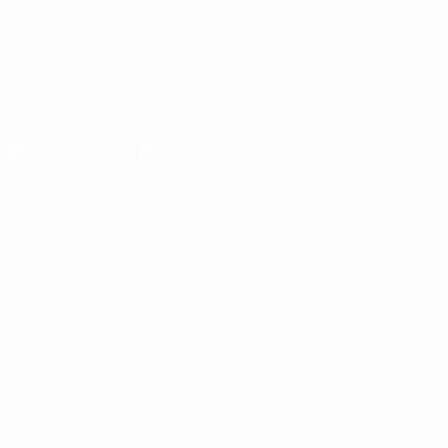
CAMBIA LINGUA
Italiano
English
Français
Deutsch
Русский
Español
Italiano
Português
Scarica l'app ufficiale
Privacy
Termini e condizioni
Politica sui cookie
Impostazioni Privacy
© 1998-2026 UEFA. Tutti i diritti riservati
La parola UEFA, il logo UEFA e tutti i marchi che si riferiscono a
competizioni UEFA, sono marchi registrati e/o copyright della UEFA.
Tali marchi non possono essere utilizzati in nessun modo per scopi