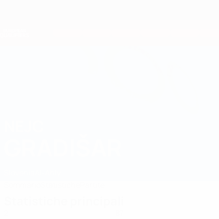
Passa
al
contenuto
Nations League &amp; Women's EURO
Scarica
principale
Risultati e statistiche live
Qualificazioni Europee
NEJC
Nejc Gradišar Stat. 2026
GRADIŠAR
Slovenia
Al-Ahly
Sommario
Statistiche
Partite
Statistiche principali
2
87