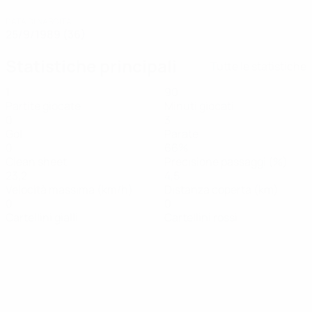
DATA DI NASCITA
25/9/1989 (36)
Statistiche principali
Tutte le statistiche
1
90
Partite giocate
Minuti giocati
0
3
Gol
Parate
0
66%
Clean sheet
Precisione passaggi (%)
23,2
4,5
Velocità massima (km/h)
Distanza coperta (km)
0
0
Cartellini gialli
Cartellini rossi