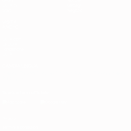
Gironi
Notizie
UEFA.tv
Dettagli
Stat.
Negozio
VISITA
ANCHE
UEFA.com
La UEFA
Fondazione
UEFA
CAMBIA LINGUA
Italiano
English
Français
Deutsch
Русский
Español
Italiano
Português
Scarica l'app ufficiale
Privacy
Termini e condizioni