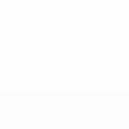
* Sospesa fino a nuovo avviso. <a
href='https://it.uefa.com/insideuefa/mediaservices/media
148df62d7eb6-64dbbd01b1cf-1000--fifa-uefa-
sospendono-nazionali-e-club-russi-da-tutte-le-
competi/'>Altre informazioni</a>
Qualificazioni Europee
Partite
Squadre