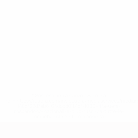
* Sospesa fino a nuovo avviso. <a
href='https://it.uefa.com/insideuefa/mediaservices/media
148df62d7eb6-64dbbd01b1cf-1000--fifa-uefa-
sospendono-nazionali-e-club-russi-da-tutte-le-
competi/'>Altre informazioni</a>
Qualificazioni Europee