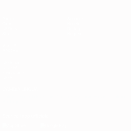
Partite
Squadre
Gironi
Notizie
UEFA.tv
Dettagli
Stat.
Negozio
VISITA
ANCHE
UEFA.com
La UEFA
Fondazione
UEFA
CAMBIA LINGUA
Italiano
English
Français
Deutsch
Русский
Español
Italiano
Português
Scarica l'app ufficiale