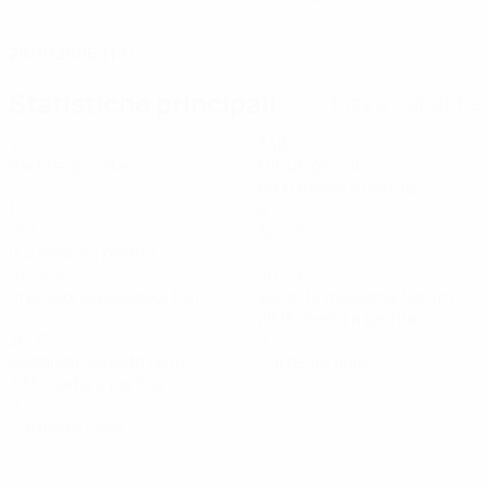
DATA DI NASCITA
26/9/2006 (19)
Statistiche principali
Tutte le statistiche
4
348
Partite giocate
Minuti giocati
69,6 media a partita
1
0
Gol
Assist
0,2 media a partita
94,25%
30,29
Precisione passaggi (%)
Velocità massima (km/h)
28,18 media a partita
36,71
0
Distanza coperta (km)
Cartellini gialli
7,35 media a partita
0
Cartellini rossi