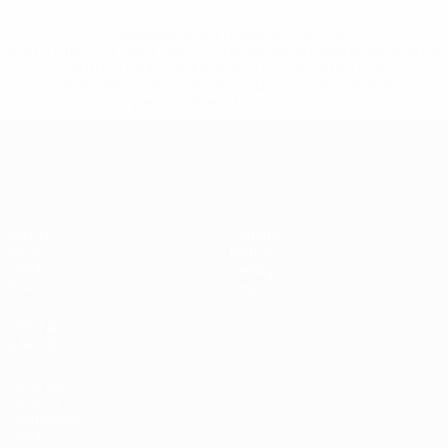
* Sospesa fino a nuovo avviso. <a
href='https://it.uefa.com/insideuefa/mediaservices/media
148df62d7eb6-64dbbd01b1cf-1000--fifa-uefa-
sospendono-nazionali-e-club-russi-da-tutte-le-
competi/'>Altre informazioni</a>
Qualificazioni Europee
Partite
Squadre
Gironi
Notizie
UEFA.tv
Dettagli
Stat.
Negozio
VISITA
ANCHE
UEFA.com
La UEFA
Fondazione
UEFA