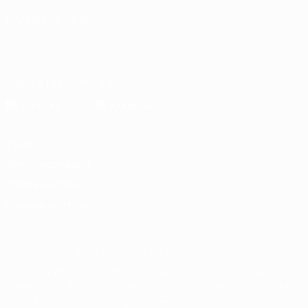
CAMBIA LINGUA
Italiano
English
Français
Deutsch
Русский
Español
Italiano
Português
Scarica l'app ufficiale
Privacy
Termini e condizioni
Politica sui cookie
Impostazioni Privacy
© 1998-2026 UEFA. Tutti i diritti riservati
La parola UEFA, il logo UEFA e tutti i marchi che si riferiscono a
competizioni UEFA, sono marchi registrati e/o copyright della UEFA.
Tali marchi non possono essere utilizzati in nessun modo per scopi