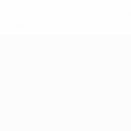
* Sospesa fino a nuovo avviso. <a
href='https://it.uefa.com/insideuefa/mediaservices/media
148df62d7eb6-64dbbd01b1cf-1000--fifa-uefa-
sospendono-nazionali-e-club-russi-da-tutte-le-
competi/'>Altre informazioni</a>
Qualificazioni Europee
Partite
Squadre
Gironi
Notizie
UEFA.tv
Dettagli
Stat.
Negozio
VISITA
ANCHE
UEFA.com
La UEFA
Fondazione
UEFA