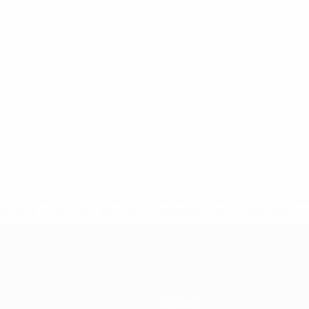
efa.com/insideuefa/mediaservices/mediareleases/news/0272-
ionali-e-club-russi-da-tutte-le-competi/'>Altre informazioni
Squadre