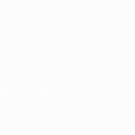
Gironi
UEFA.tv
Stat.
VISITA ANCHE
UEFA.com
La UEFA
Fondazione UEFA
CAMBIA LINGUA
Italiano
English
Français
Deutsch
Русский
Español
Italiano
P
Scarica l'app ufficiale
Privacy
Termini e condizioni
Politica sui cookie