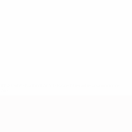
148df62d7eb6-64dbbd01b1cf-1000--fifa-uefa-sospendono-
</a>