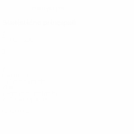
13/6/1993 (33)
DATA DI NASCITA
Statistiche principali
2
Partite giocate
0
Gol
2
Clean sheet
0,25 media a partita
23,16
Velocità massima (km/h)
22,77 media a partita
0
Cartellini gialli