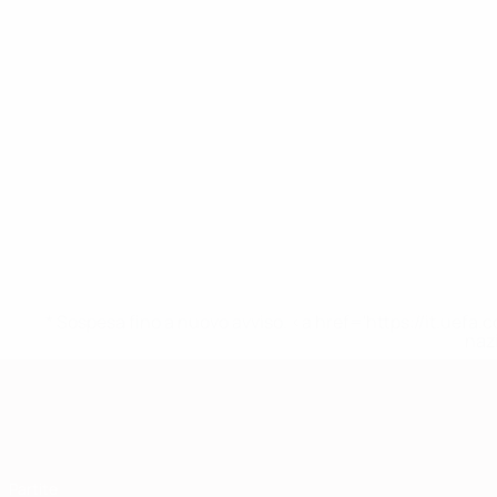
* Sospesa fino a nuovo avviso. <a href='https://it.u
naz
Qualificazioni Europee
Partite