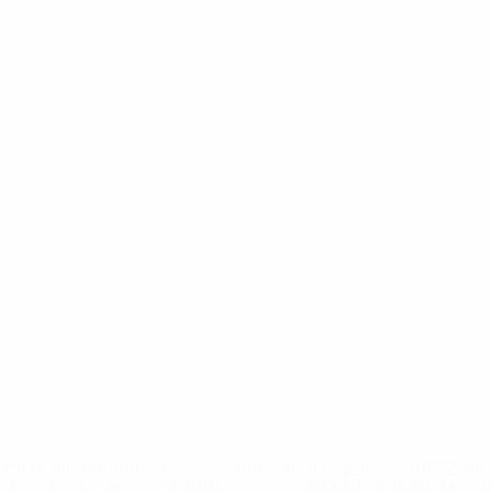
one
e
efa.com/insideuefa/mediaservices/mediareleases/news/0272-
ionali-e-club-russi-da-tutte-le-competi/'>Altre informazioni