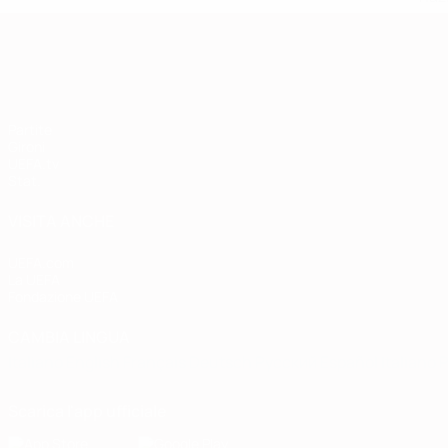
Qualificazioni Europee
Partite
Gironi
UEFA.tv
Stat.
VISITA ANCHE
UEFA.com
La UEFA
Fondazione UEFA
CAMBIA LINGUA
Italiano
English
Français
Deutsch
Русский
Español
Italiano
P
Scarica l'app ufficiale