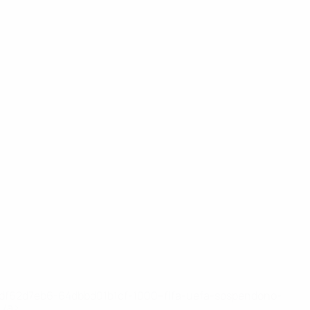
148df62d7eb6-64dbbd01b1cf-1000--fifa-uefa-sospendono-
</a>