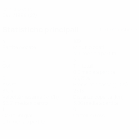
DATA DI NASCITA
04/1/1999 (27)
Statistiche principali
Tutte le statistiche
4
189
Partite giocate
Minuti giocati
31,5 media a partita
0
3
Gol
Tiri totali
0,5 media a partita
0
65,75%
Assist
Precisione passaggi (%)
34,14
23,13
Velocità massima (km/h)
Distanza coperta (km)
32,51 media a partita
3,86 media a partita
1
0
Cartellini gialli
Cartellini rossi
0,17 media a partita