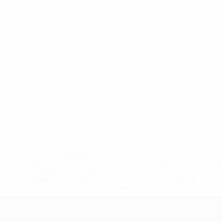
* Sospesa fino a nuovo avviso. <a
href='https://it.uefa.com/insideuefa/mediaservices/media
148df62d7eb6-64dbbd01b1cf-1000--fifa-uefa-
sospendono-nazionali-e-club-russi-da-tutte-le-
competi/'>Altre informazioni</a>
Qualificazioni Europee