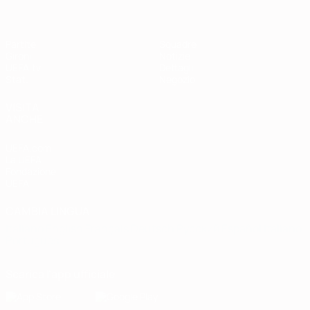
Partite
Squadre
Gironi
Notizie
UEFA.tv
Dettagli
Stat.
Negozio
VISITA
ANCHE
UEFA.com
La UEFA
Fondazione
UEFA
CAMBIA LINGUA
Italiano
English
Français
Deutsch
Русский
Español
Italiano
Português
Scarica l'app ufficiale