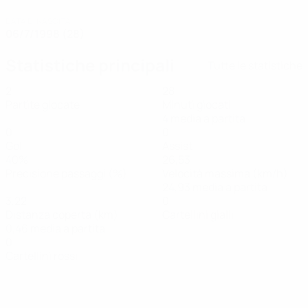
DATA DI NASCITA
06/7/1998 (28)
Statistiche principali
Tutte le statistiche
2
28
Partite giocate
Minuti giocati
4 media a partita
0
0
Gol
Assist
40%
26,53
Precisione passaggi (%)
Velocità massima (km/h)
24,93 media a partita
3,22
0
Distanza coperta (km)
Cartellini gialli
0,46 media a partita
0
Cartellini rossi