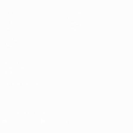
Partite
Squadre
Gironi
Notizie
UEFA.tv
Dettagli
Stat.
Negozio
VISITA
ANCHE
UEFA.com
La UEFA
Fondazione
UEFA
CAMBIA LINGUA
Italiano
English
Français
Deutsch
Русский
Español
Italiano
Português
Scarica l'app ufficiale