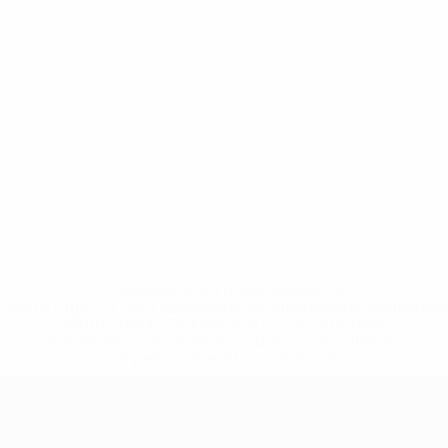
* Sospesa fino a nuovo avviso. <a
href='https://it.uefa.com/insideuefa/mediaservices/media
148df62d7eb6-64dbbd01b1cf-1000--fifa-uefa-
sospendono-nazionali-e-club-russi-da-tutte-le-
competi/'>Altre informazioni</a>
Qualificazioni Europee