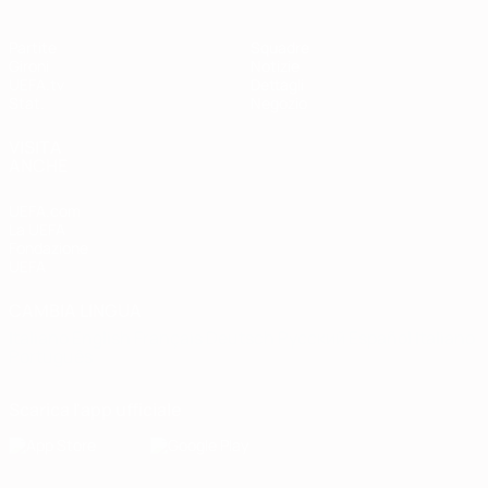
Partite
Squadre
Gironi
Notizie
UEFA.tv
Dettagli
Stat.
Negozio
VISITA
ANCHE
UEFA.com
La UEFA
Fondazione
UEFA
CAMBIA LINGUA
Italiano
English
Français
Deutsch
Русский
Español
Italiano
Português
Scarica l'app ufficiale