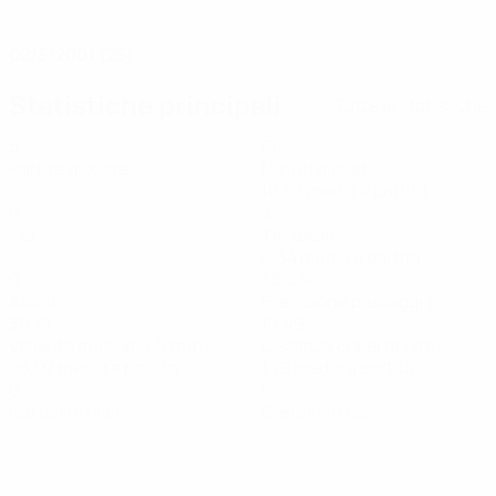
DATA DI NASCITA
02/5/2001 (25)
Statistiche principali
Tutte le statistiche
5
64
Partite giocate
Minuti giocati
10,67 media a partita
0
2
Gol
Tiri totali
0,34 media a partita
0
85,6%
Assist
Precisione passaggi (%)
30,37
10,49
Velocità massima (km/h)
Distanza coperta (km)
26,97 media a partita
1,75 media a partita
0
0
Cartellini gialli
Cartellini rossi