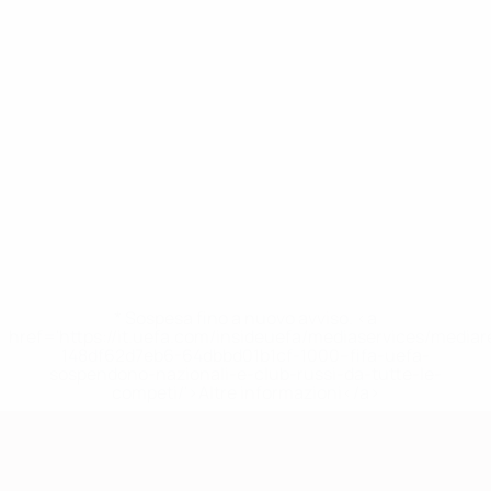
* Sospesa fino a nuovo avviso. <a
href='https://it.uefa.com/insideuefa/mediaservices/media
148df62d7eb6-64dbbd01b1cf-1000--fifa-uefa-
sospendono-nazionali-e-club-russi-da-tutte-le-
competi/'>Altre informazioni</a>
Qualificazioni Europee