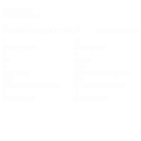
DATA DI NASCITA
06/11/2001 (24)
Statistiche principali
Tutte le statistiche
1
90
Partite giocate
Minuti giocati
0
0
Gol
Parate
0
75%
Clean sheet
Precisione passaggi (%)
22,12
3,72
Velocità massima (km/h)
Distanza coperta (km)
0
0
Cartellini gialli
Cartellini rossi