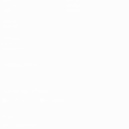
Gironi
Notizie
UEFA.tv
Dettagli
Stat.
Negozio
VISITA
ANCHE
UEFA.com
La UEFA
Fondazione
UEFA
CAMBIA LINGUA
Italiano
English
Français
Deutsch
Русский
Español
Italiano
Português
Scarica l'app ufficiale
Privacy
Termini e condizioni