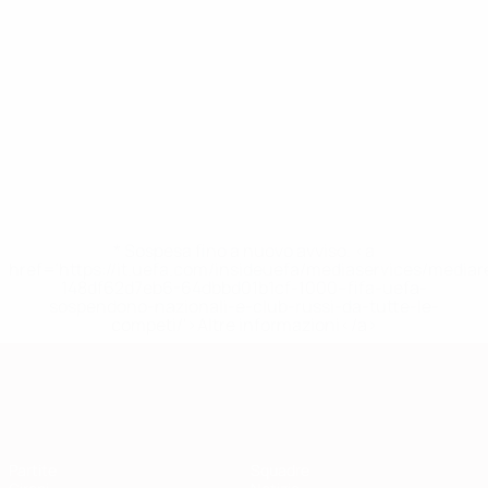
* Sospesa fino a nuovo avviso. <a
href='https://it.uefa.com/insideuefa/mediaservices/media
148df62d7eb6-64dbbd01b1cf-1000--fifa-uefa-
sospendono-nazionali-e-club-russi-da-tutte-le-
competi/'>Altre informazioni</a>
Qualificazioni Europee
Partite
Squadre