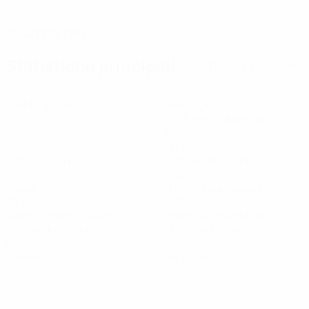
DATA DI NASCITA
20/4/1998 (28)
Statistiche principali
Tutte le statistiche
4
74
Partite giocate
Minuti giocati
10,58 media a partita
1
2
Gol
Tiri totali
0,15 media a partita
0,29 media a partita
0
79,25%
Assist
Precisione passaggi (%)
28,68
9,43
Velocità massima (km/h)
Distanza coperta (km)
27,4 media a partita
1,35 media a partita
0
0
Cartellini gialli
Cartellini rossi