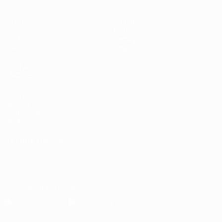
Partite
Squadre
Gironi
Notizie
UEFA.tv
Dettagli
Stat.
Negozio
VISITA
ANCHE
UEFA.com
La UEFA
Fondazione
UEFA
CAMBIA LINGUA
Italiano
English
Français
Deutsch
Русский
Español
Italiano
Português
Scarica l'app ufficiale