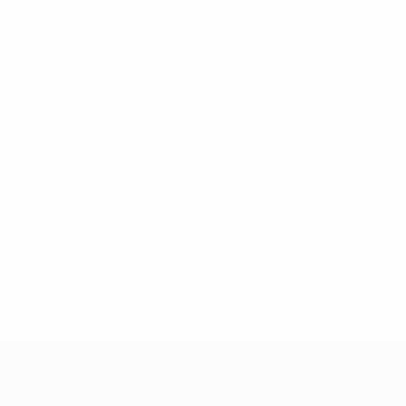
* Sospesa fino a nuovo avviso. <a
href='https://it.uefa.com/insideuefa/mediaservices/media
148df62d7eb6-64dbbd01b1cf-1000--fifa-uefa-
sospendono-nazionali-e-club-russi-da-tutte-le-
competi/'>Altre informazioni</a>
Qualificazioni Europee