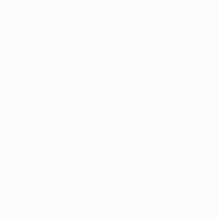
Gironi
Notizie
UEFA.tv
Dettagli
Stat.
Negozio
VISITA
ANCHE
UEFA.com
La UEFA
Fondazione
UEFA
CAMBIA LINGUA
Italiano
English
Français
Deutsch
Русский
Español
Italiano
Português
Scarica l'app ufficiale
Privacy
Termini e condizioni