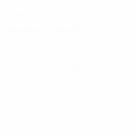
DATA DI NASCITA
09/5/2000 (26)
Statistiche principali
Tutte le statistiche
1
90
Partite giocate
Minuti giocati
0
0
Gol
Parate
0
88%
Clean sheet
Precisione passaggi (%)
19,05
6,66
Velocità massima (km/h)
Distanza coperta (km)
0
0
Cartellini gialli
Cartellini rossi