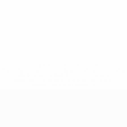
* Sospesa fino a nuovo avviso. <a
href='https://it.uefa.com/insideuefa/mediaservices/media
148df62d7eb6-64dbbd01b1cf-1000--fifa-uefa-
sospendono-nazionali-e-club-russi-da-tutte-le-
competi/'>Altre informazioni</a>
Qualificazioni Europee
Partite
Squadre