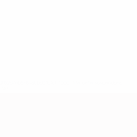
148df62d7eb6-64dbbd01b1cf-1000--fifa-uefa-sospendono-
</a>