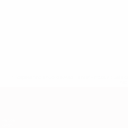
* Sospesa fino a nuovo avviso. <a href='https://it.u
naz
Qualificazioni Europee
Partite
Gironi