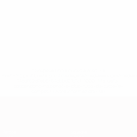
* Sospesa fino a nuovo avviso. <a
href='https://it.uefa.com/insideuefa/mediaservices/media
148df62d7eb6-64dbbd01b1cf-1000--fifa-uefa-
sospendono-nazionali-e-club-russi-da-tutte-le-
competi/'>Altre informazioni</a>
Qualificazioni Europee
Partite
Squadre