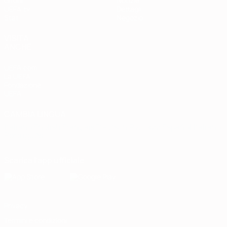
Gironi
Notizie
UEFA.tv
Dettagli
Stat.
Negozio
VISITA
ANCHE
UEFA.com
La UEFA
Fondazione
UEFA
CAMBIA LINGUA
Italiano
English
Français
Deutsch
Русский
Español
Italiano
Português
Scarica l'app ufficiale
Privacy
Termini e condizioni