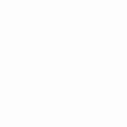
DATA DI NASCITA
03/3/1998 (28)
Statistiche principali
Tutte le statistiche
1
45
Partite giocate
Minuti giocati
0
0
Gol
Assist
83%
29,16
Precisione passaggi (%)
Velocità massima (km/h)
5,81
0
Distanza coperta (km)
Cartellini gialli
0
Cartellini rossi