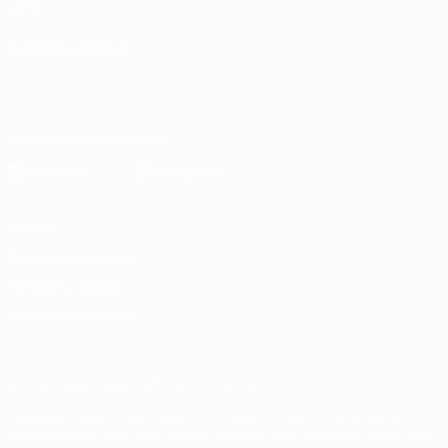
UEFA
CAMBIA LINGUA
Italiano
English
Français
Deutsch
Русский
Español
Italiano
Português
Scarica l'app ufficiale
Privacy
Termini e condizioni
Politica sui cookie
Impostazioni Privacy
© 1998-2026 UEFA. Tutti i diritti riservati
La parola UEFA, il logo UEFA e tutti i marchi che si riferiscono a
competizioni UEFA, sono marchi registrati e/o copyright della UEFA.