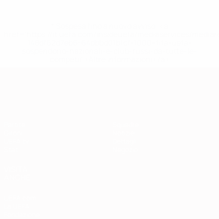
* Sospesa fino a nuovo avviso. <a
href='https://it.uefa.com/insideuefa/mediaservices/media
148df62d7eb6-64dbbd01b1cf-1000--fifa-uefa-
sospendono-nazionali-e-club-russi-da-tutte-le-
competi/'>Altre informazioni</a>
Qualificazioni Europee
Partite
Squadre
Gironi
Notizie
UEFA.tv
Dettagli
Stat.
Negozio
VISITA
ANCHE
UEFA.com
La UEFA
Fondazione