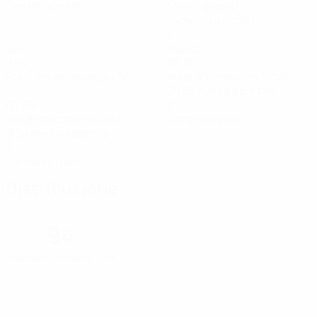
Partite giocate
Minuti giocati
74 media a partita
0
0
Gol
Assist
94%
30,05
Precisione passaggi (%)
Velocità massima (km/h)
28,83 media a partita
46,69
0
Distanza coperta (km)
Cartellini gialli
9,34 media a partita
0
Cartellini rossi
Distribuzione
94
Precisione passaggi (%)