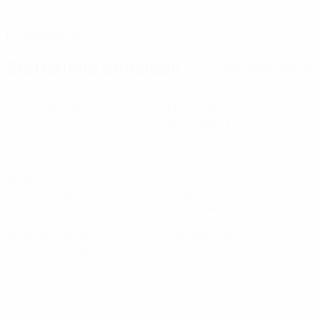
DATA DI NASCITA
07/6/2000 (26)
Statistiche principali
Tutte le statistiche
6
540
Partite giocate
Minuti giocati
90 media a partita
2
0
Gol
Assist
0,34 media a partita
86,84%
32,23
Precisione passaggi (%)
Velocità massima (km/h)
30,74 media a partita
64,4
0
Distanza coperta (km)
Cartellini gialli
10,74 media a partita
0
Cartellini rossi