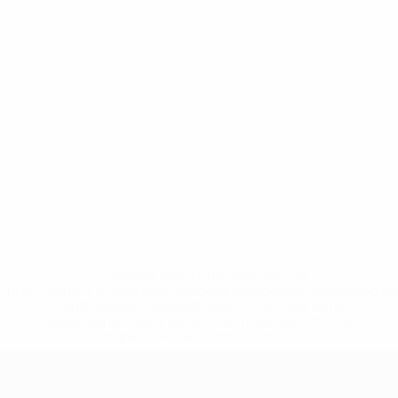
* Sospesa fino a nuovo avviso. <a
href='https://it.uefa.com/insideuefa/mediaservices/media
148df62d7eb6-64dbbd01b1cf-1000--fifa-uefa-
sospendono-nazionali-e-club-russi-da-tutte-le-
competi/'>Altre informazioni</a>
Qualificazioni Europee