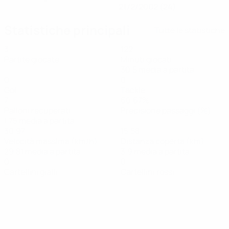
21/2/2002 (24)
Statistiche principali
Tutte le statistiche
3
122
Partite giocate
Minuti giocati
30,5 media a partita
0
0
Gol
Tackle
7
60,67%
Palloni recuperati
Precisione passaggi (%)
1,75 media a partita
30,97
15,58
Velocità massima (km/h)
Distanza coperta (km)
29,81 media a partita
3,9 media a partita
0
0
Cartellini gialli
Cartellini rossi