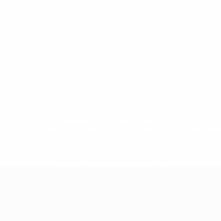
* Sospesa fino a nuovo avviso. <a
href='https://it.uefa.com/insideuefa/mediaservices/media
148df62d7eb6-64dbbd01b1cf-1000--fifa-uefa-
sospendono-nazionali-e-club-russi-da-tutte-le-
competi/'>Altre informazioni</a>
Qualificazioni Europee