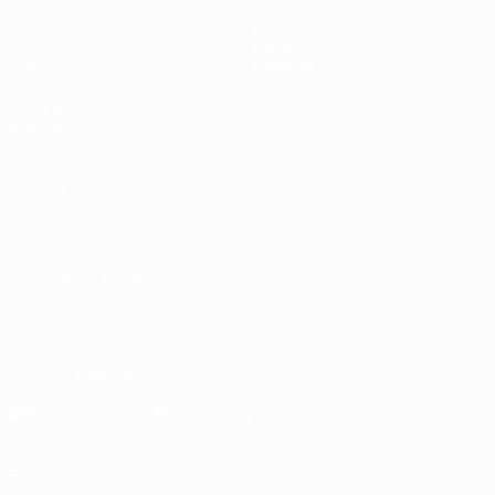
Partite
Squadre
Gironi
Notizie
UEFA.tv
Dettagli
Stat.
Negozio
VISITA
ANCHE
UEFA.com
La UEFA
Fondazione
UEFA
CAMBIA LINGUA
Italiano
English
Français
Deutsch
Русский
Español
Italiano
Português
Scarica l'app ufficiale
Privacy