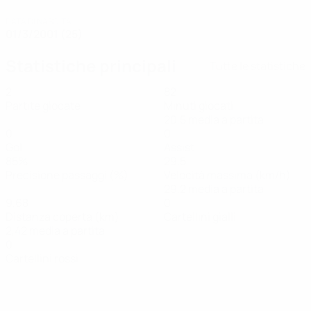
DATA DI NASCITA
01/3/2001 (25)
Statistiche principali
Tutte le statistiche
2
82
Partite giocate
Minuti giocati
20,5 media a partita
0
0
Gol
Assist
85%
29,5
Precisione passaggi (%)
Velocità massima (km/h)
29,2 media a partita
9,68
0
Distanza coperta (km)
Cartellini gialli
2,42 media a partita
0
Cartellini rossi