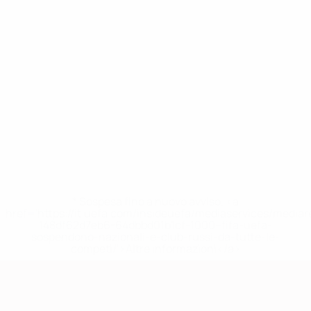
* Sospesa fino a nuovo avviso. <a
href='https://it.uefa.com/insideuefa/mediaservices/media
148df62d7eb6-64dbbd01b1cf-1000--fifa-uefa-
sospendono-nazionali-e-club-russi-da-tutte-le-
competi/'>Altre informazioni</a>
Qualificazioni Europee