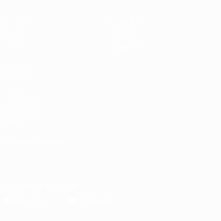
Partite
Squadre
Gironi
Notizie
UEFA.tv
Dettagli
Stat.
Negozio
VISITA
ANCHE
UEFA.com
La UEFA
Fondazione
UEFA
CAMBIA LINGUA
Italiano
English
Français
Deutsch
Русский
Español
Italiano
Português
Scarica l'app ufficiale