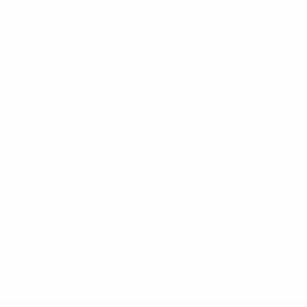
Qualificazioni Europee
lun 8 set 2025
· Turno di
qualificazione
* Sospesa fino a nuovo avviso. <a
href='https://it.uefa.com/insideuefa/mediaservices/media
148df62d7eb6-64dbbd01b1cf-1000--fifa-uefa-
sospendono-nazionali-e-club-russi-da-tutte-le-
competi/'>Altre informazioni</a>