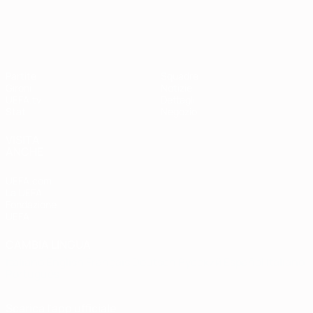
Qualificazioni Europee
Partite
Squadre
Gironi
Notizie
UEFA.tv
Dettagli
Stat.
Negozio
VISITA
ANCHE
UEFA.com
La UEFA
Fondazione
UEFA
CAMBIA LINGUA
Italiano
English
Français
Deutsch
Русский
Español
Italiano
Português
Scarica l'app ufficiale