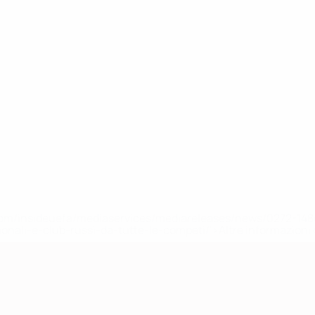
efa.com/insideuefa/mediaservices/mediareleases/news/0272-
ionali-e-club-russi-da-tutte-le-competi/'>Altre informazioni