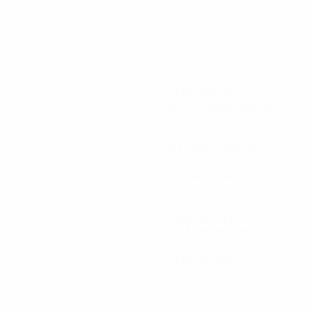
536
Minuti giocati
89,34 media a partita
11
Tackle
1,84 media a partita
81,17%
Precisione passaggi (%)
64,97
Distanza coperta (km)
10,83 media a partita
0
Cartellini rossi