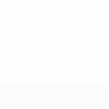
148df62d7eb6-64dbbd01b1cf-1000--fifa-uefa-sospendono-
</a>