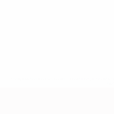
* Sospesa fino a nuovo avviso. <a href='https://it.u
naz
Qualificazioni Europee