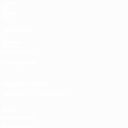
Partite
Gironi
UEFA.tv
Stat.
VISITA ANCHE
UEFA.com
La UEFA
Fondazione UEFA
CAMBIA LINGUA
Italiano
English
Français
Deutsch
Русский
Español
Italiano
P
Scarica l'app ufficiale
Privacy
Termini e condizioni
Politica sui cookie