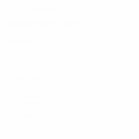
18/9/1994 (31)
DATA DI NASCITA
Statistiche principali
6
Partite giocate
0
Gol
27
Palloni recuperati
4,5 media a partita
32,64
Velocità massima (km/h)
30,92 media a partita
2
Cartellini gialli
0,34 media a partita