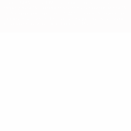
La parola UEFA, il logo UEFA e tutti i marchi che si riferiscono a
competizioni UEFA, sono marchi registrati e/o copyright della UEFA.
Tali marchi non possono essere utilizzati in nessun modo per scopi
commerciali. L'utilizzo di UEFA.com sta a significare l'accettazione
dei Termini e Condizioni e delle Norme sulla Privacy.