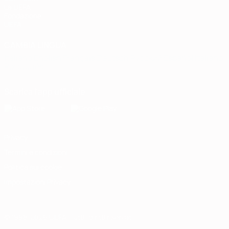
La UEFA
Fondazione
UEFA
CAMBIA LINGUA
Italiano
English
Français
Deutsch
Русский
Español
Italiano
Português
Scarica l'app ufficiale
Privacy
Termini e condizioni
Politica sui cookie
Impostazioni Privacy
© 1998-2026 UEFA. Tutti i diritti riservati