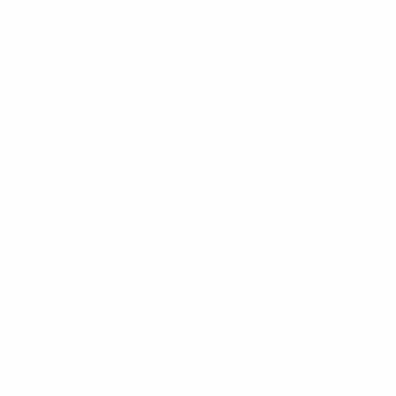
Partite giocate
Minuti giocati
92,75 media a partita
2
7
Gol
Tackle
0,25 media a partita
0,88 media a partita
56
95,13%
Palloni recuperati
Precisione passaggi (%)
7 media a partita
36,67
84,19
Velocità massima (km/h)
Distanza coperta (km)
33,49 media a partita
10,53 media a partita
1
0
Cartellini gialli
Cartellini rossi
0,13 media a partita
Fase difensiva
Distribuzione