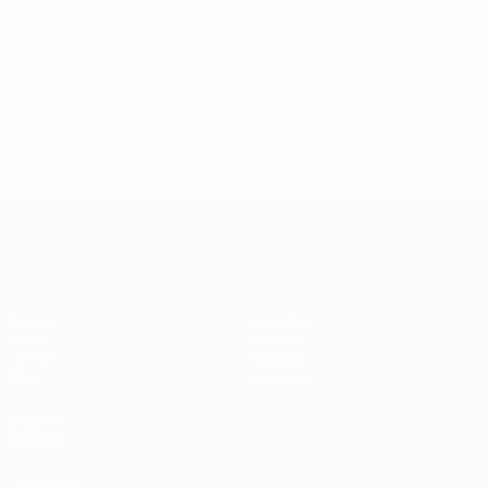
1
0
Cartellini gialli
Cartellini rossi
* Sospesa fino a nuovo avviso. <a
href='https://it.uefa.com/insideuefa/mediaservices/media
148df62d7eb6-64dbbd01b1cf-1000--fifa-uefa-
sospendono-nazionali-e-club-russi-da-tutte-le-
competi/'>Altre informazioni</a>
Qualificazioni Europee
Partite
Squadre
Gironi
Notizie
UEFA.tv
Dettagli
Stat.
Negozio
VISITA
ANCHE
UEFA.com