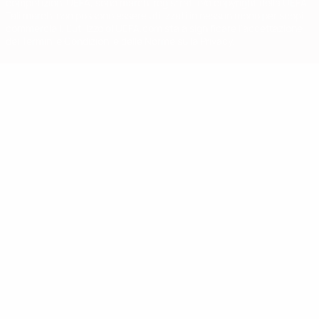
competizioni UEFA, sono marchi registrati e/o copyright della UEFA.
Tali marchi non possono essere utilizzati in nessun modo per scopi
commerciali. L'utilizzo di UEFA.com sta a significare l'accettazione
dei Termini e Condizioni e delle Norme sulla Privacy.