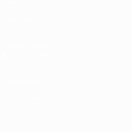
Fondazione
UEFA
CAMBIA LINGUA
Italiano
English
Français
Deutsch
Русский
Español
Italiano
Português
Scarica l'app ufficiale
Privacy
Termini e condizioni
Politica sui cookie
Impostazioni Privacy
© 1998-2026 UEFA. Tutti i diritti riservati
La parola UEFA, il logo UEFA e tutti i marchi che si riferiscono a