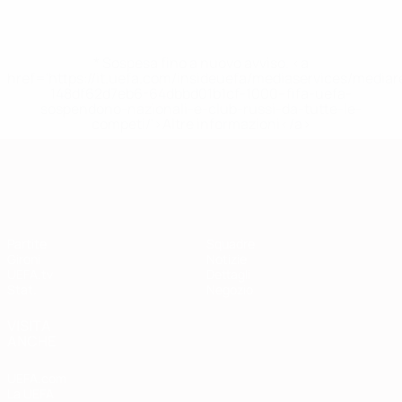
* Sospesa fino a nuovo avviso. <a
href='https://it.uefa.com/insideuefa/mediaservices/media
148df62d7eb6-64dbbd01b1cf-1000--fifa-uefa-
sospendono-nazionali-e-club-russi-da-tutte-le-
competi/'>Altre informazioni</a>
Qualificazioni Europee
Partite
Squadre
Gironi
Notizie
UEFA.tv
Dettagli
Stat.
Negozio
VISITA
ANCHE
UEFA.com
La UEFA